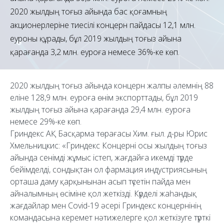
2020 жылдың тоғыз айында бас қоғамның
акционерлеріне тиесілі концерн пайдасы 12,1 млн.
еуроны құрады, бұл 2019 жылдың тоғыз айына
қарағанда 3,2 млн. еуроға немесе 36%-ке көп.
2020 жылдың тоғыз айында концерн жалпы әлемнің 88
еліне 128,9 млн. еуроға өнім экспорттады, бұл 2019
жылдың тоғыз айына қарағанда 29,4 млн. еуроға
немесе 29%-ке көп.
Гриндекс АҚ Басқарма төрағасы Хим. ғыл. д-ры Юрис
Хмельницкис: «Гриндекс Концерні осы жылдың тоғыз
айында сенімді жұмыс істеп, жағдайға икемді түрде
бейімделді, сондықтан ол фармация индустриясының
орташа даму қарқынынан асып түсетін пайда мен
айналымның өсіміне қол жеткізді. Күрделі жаһандық
жағдайлар мен Covid-19 әсері Гриндекс концернінің
командасына керемет нәтижелерге қол жеткізуге түрткі