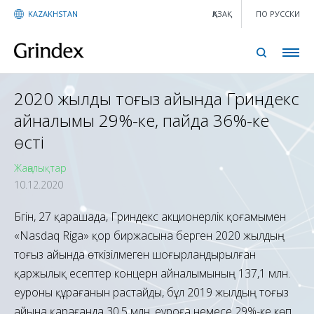
KAZAKHSTAN
ҚАЗАҚ
ПО РУССКИ
2020 жылдың тоғыз айында Гриндекс
айналымы 29%-ке, пайда 36%-ке
өсті
Жаңалықтар
10.12.2020
Бүгін, 27 қарашада, Гриндекс акционерлік қоғамымен
«Nasdaq Riga» қор биржасына берген 2020 жылдың
тоғыз айында өткізілмеген шоғырландырылған
қаржылық есептер концерн айналымының 137,1 млн.
еуроны құрағанын растайды, бұл 2019 жылдың тоғыз
айына қарағанда 30,5 млн. еуроға немесе 29%-ке көп.