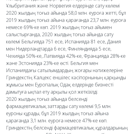
Ұлыбритания және Норвегия елдерінде сату көлемі
2020 жылдың тоғыз айында 58,0 млн. еуроға жетті, бұл
2019 жылдың тоғыз айына қарағанда 23,7 млн. еуроға
немесе 69%-ке көп. 2019 жылдың тоғыз айымен
салыстырғанда, 2020 жылдың тоғыз айында сату
көлемі Бельгияда 751 есе, Испанияда 81 есе, Дания
мен Нидерландтарда 6 есе, Финляндияда 5 есе,
Чехияда 50%-ке, Латвияда 42%-ке, Францияда 28%-ке
және Эстонияда 23%-ке өсті. Бельгия мен
Испаниядағы сатылымдардың жоғары нәтижелеріне
Гриндекстің Калцекс еншілес кәсіпорнының қарқынды
жұмысы мен Еуропалық Одақ елдерінде бизнесті
дамытуға ықпал ету арқылы қол жеткізілді.
2020 жылдың тоғыз айында белсенді
фармацевтикалық заттарды сату көлемі 9,5 млн.
еуроны құрады, бұл 2019 жылдың тоғыз айына
қарағанда 3,1 млн. еуроға немесе 47%-ке көп.
Гриндекстің белсенді фармацевтикалық құралдарының