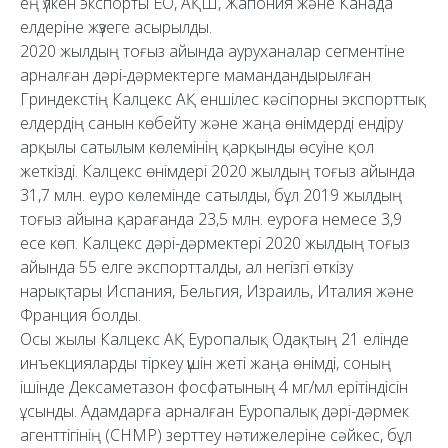
ең үлкен экспорты ЕО, АҚШ, Жапония және Канада
елдеріне жүзеге асырылды.
2020 жылдың тоғыз айында ауруханалар сегментіне
арналған дәрі-дәрмектерге мамандандырылған
Гриндекстің Калцекс АҚ еншілес кәсіпорны экспорттық
елдердің санын көбейту және жаңа өнімдерді ендіру
арқылы сатылым көлемінің қарқынды өсуіне қол
жеткізді. Калцекс өнімдері 2020 жылдың тоғыз айында
31,7 млн. еуро көлемінде сатылды, бұл 2019 жылдың
тоғыз айына қарағанда 23,5 млн. еуроға немесе 3,9
есе көп. Калцекс дәрі-дәрмектері 2020 жылдың тоғыз
айында 55 елге экспортталды, ал негізгі өткізу
нарықтары Испания, Бельгия, Израиль, Италия және
Франция болды.
Осы жылы Калцекс АҚ Еуропалық Одақтың 21 елінде
инъекцияларды тіркеу үшін жеті жаңа өнімді, соның
ішінде Дексаметазон фосфатының 4 мг/мл ерітіндісін
ұсынды. Адамдарға арналған Еуропалық дәрі-дәрмек
агенттігінің (CHMP) зерттеу нәтижелеріне сәйкес, бұл