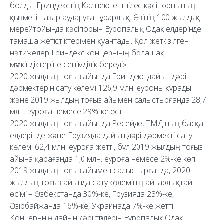
болды. Гриндекстің Калцекс еншілес кәсіпорнының
қызметі назар аударуға тұрарлық. Өзінің 100 жылдық
мерейтойында кәсіпорын Еуропалық Одақ елдерінде
тамаша жетістіктерімен қуантады. Қол жеткізілген
нәтижелер Гриндекс концернінің болашақ
мүмкіндіктеріне сенімділік береді».
2020 жылдың тоғыз айында Гриндекс дайын дәрі-
дәрмектерін сату көлемі 126,9 млн. еуроны құрады
және 2019 жылдың тоғыз айымен салыстырғанда 28,7
млн. еуроға немесе 29%-ке өсті.
2020 жылдың тоғыз айында Ресейде, ТМД-ның басқа
елдерінде және Грузияда дайын дәрі-дәрмекті сату
көлемі 62,4 млн. еуроға жетті, бұл 2019 жылдың тоғыз
айына қарағанда 1,0 млн. еуроға немесе 2%-ке көп.
2019 жылдың тоғыз айымен салыстырғанда, 2020
жылдың тоғыз айында сату көлемінің айтарлықтай
өсімі – Өзбекстанда 30%-ке, Грузияда 23%-ке,
Әзірбайжанда 16%-ке, Украинада 7%-ке жетті.
Концерннің дайын дәрі түрлерін Еуропалық Одақ,